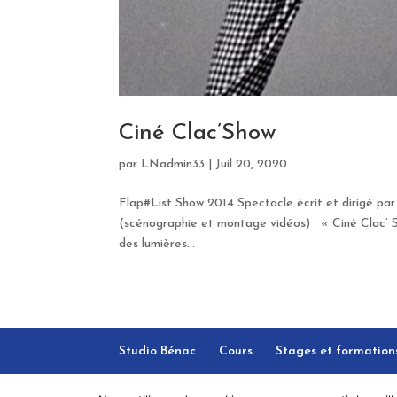
Ciné Clac’Show
par
LNadmin33
|
Juil 20, 2020
Flap#List Show 2014 Spectacle écrit et dirigé par 
(scénographie et montage vidéos) « Ciné Clac’ Sho
des lumières...
Studio Bénac
Cours
Stages et formation