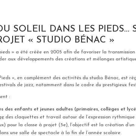
DU SOLEIL DANS LES PIEDS…
OJET « STUDIO BÉNAC »
 pieds » a été créée en 2005 afin de favoriser la transmission
der aux développements des créations et mélanges artistiques 
 Pieds », en complément des activités du studio Bénac, est ré
estivals de jazz, notamment dans le cadre du prestigieux fest
ent :
ès des enfants et jeunes adultes (primaires, collèges et lycée
ge
des claquettes et travail autour de l’expression rythmique 
) pour la classe à projet (5
e
), l’objectif est la création d’u
ans une salle de spectacle à la fin de l’année scolaire.