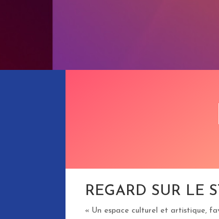
REGARD SUR LE 
« Un espace culturel et artistique, 